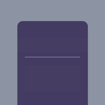
OBRIGADO!
Parabéns por iniciar sua jornada 
rumo ao sonho do apê próprio! 
Em breve, entraremos em contato 
com você pelo WhatsApp. 
Até logo!